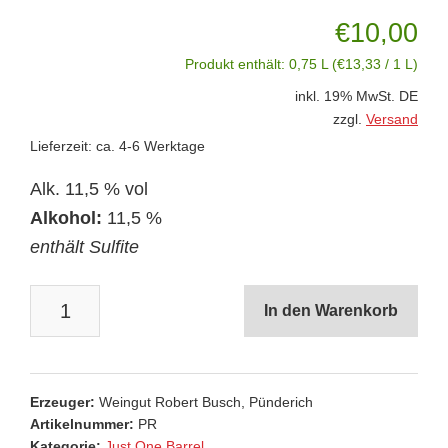
€
10,00
Produkt enthält: 0,75 L (
€
13,33
/ 1 L)
inkl. 19% MwSt. DE
zzgl.
Versand
Lieferzeit: ca. 4-6 Werktage
Alk. 11,5 % vol
Alkohol:
11,5 %
enthält Sulfite
2025
In den Warenkorb
Pinot
Noir
Rosé
Erzeuger:
Weingut Robert Busch, Pünderich
Menge
Artikelnummer:
PR
Kategorie:
Just One Barrel